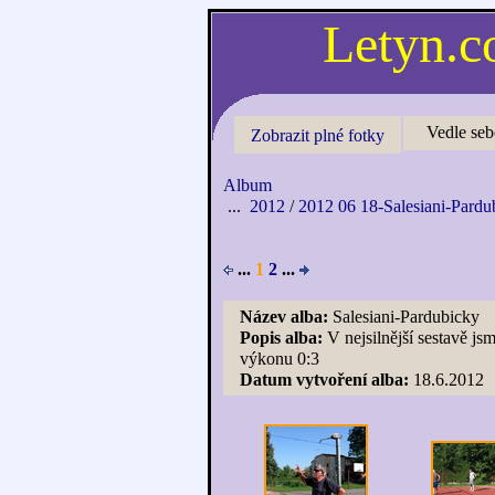
Letyn.
Vedle seb
Zobrazit plné fotky
Album
...
2012
/
2012 06 18-Salesiani-Pardu
...
1
2
...
Název alba:
Salesiani-Pardubicky
Popis alba:
V nejsilnější sestavě js
výkonu 0:3
Datum vytvoření alba:
18.6.2012