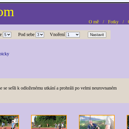
com
O mě
/
Fotky
/
e
Pod sebe
Vnoření
bicky
me se sešli k odloženému utkání a prohráli po velmi neurovnaném