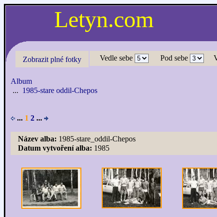
Letyn.com
Vedle sebe
Pod sebe
Zobrazit plné fotky
Album
...
1985-stare oddil-Chepos
...
1
2
...
Název alba:
1985-stare_oddil-Chepos
Datum vytvoření alba:
1985