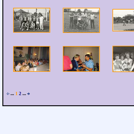
...
1
2
...