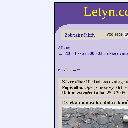
Letyn.
Pod sebe
Zobrazit náhledy
Album
...
2005 Irsko
/
2005 03 25 Pracovni
...
1
2
...
Název alba:
Hledání pracovní age
Popis alba:
Opět jsme se vydali hl
Datum vytvoření alba:
25.3.2005
Dvířka do našeho bloku dom