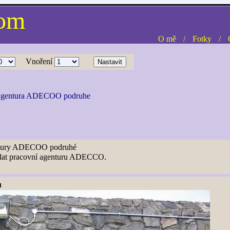
com
O mě
/
Fotky
/
Vnoření
 agentura ADECOO podruhe
ntury ADECOO podruhé
edat pracovní agenturu ADECCO.
ů