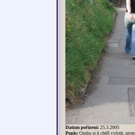
Datum pořízení:
25.3.2005
Popis:
Ondra si ji chtěl vyfotit, pro